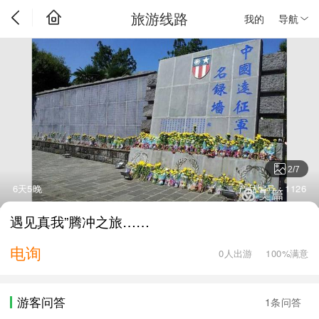
旅游线路
我的
导航
2
/
7
6天5晚
产品编号：1126
遇见真我”腾冲之旅……
电询
0人出游
100%满意
游客问答
1条问答