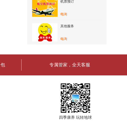
机票预订
电询
其他服务
电询
全包
专属管家，全天客服
四季康养 玩转地球