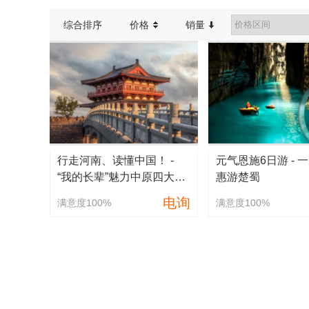
综合排序
价格
销量
行走河南、读懂中国！ -
元气恩施6日游 - 
“我的长辈”魅力中原四大古
惠游楚蜀
都经典景区八日游
电询
满意度100%
满意度100%