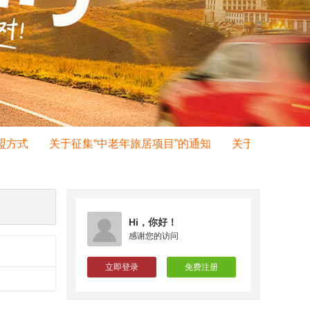
方式
关于征集“中老年旅居项目”的通知
关于征集旅行社“
Hi，你好！
感谢您的访问
立即登录
免费注册