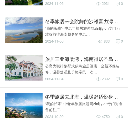
2024-11-06
2931
0
冬季旅居来会跳舞的沙滩富力湾，漫游
“我的长辈”- 中老年旅居旅游网zlnljly.cn专门为
准备前往海南越冬的中老…
2024-11-06
833
0
旅居三亚海棠湾，海南得居圣岛候鸟公
公寓为联排别墅式候鸟旅居酒店，全新环保装
修，温馨舒适且价格亲民，欢…
2024-11-04
2392
0
冬季旅居去北海，温暖舒适悦身心！- 
“我的长辈”-中老年旅居旅游网zlnljly.cn专门为准
备前往广…
2024-10-29
4750
0