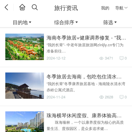
旅行资讯
我的
导航
目的地
综合排序
筛选
海南冬季旅居+健康调养修复 - “我的
“我的长辈”- 中老年旅居旅游网zlnljly.cn专门为
准备前往…
2024-12-12
3471
0
冬季旅居去海南，包吃包住清水湾！- 
“我的长辈”冬季康养旅居基地 - 海南陵水清水湾
赤岭公寓式酒店。
2024-11-24
2628
0
珠海横琴休闲度假、康养体验高端旅居
珠海臻林，一个以康养度假为核心的高质
量生活、度假园区，是众多追求健…