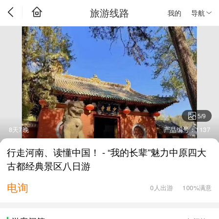
旅游线路
我的
导航
5
/
9
8天7晚
产品编号：1137
行走河南、读懂中国！ - “我的长辈”魅力中原四大
古都经典景区八日游
电询
0人出游
100%满意