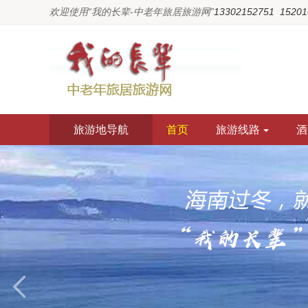
欢迎使用“我的长辈-中老年旅居旅游网”
13302152751  1520
旅游地导航
首页
旅游线路
酒