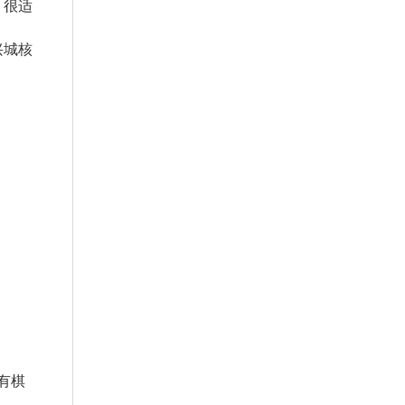
，很适
兴城核
有棋