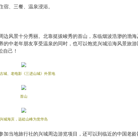
床住宿、三餐、温泉浸浴。
边风景十分秀丽。北靠挺拔峻秀的首山，东临烟波浩渺的渤海
养的中老年朋友享受温泉的同时，也可以饱览兴城沿海风景旅游
松自己！
古城
、老电影《三进山城》外景地
首山
兴城海滨，远处山峰为觉华岛
加当地旅行社的兴城周边游览项目，还可以到临近的中国老龄