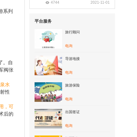
4744
2021-11-01
游系列
平台服务
旅行顾问
电询
导游地接
了。自
军阀张
电询
，泉水
旅游保险
射性
电询
用，可
出国签证
术后的
电询