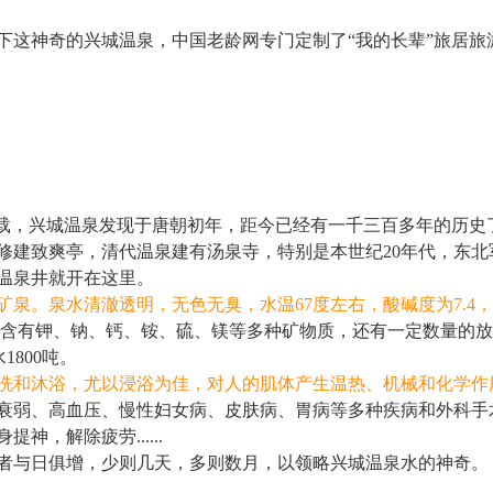
这神奇的兴城温泉，中国老龄网专门定制了“我的长辈”旅居旅
载，兴城温泉发现于唐朝初年，距今已经有一千三百多年的历史
修建致爽亭，清代温泉建有汤泉寺，特别是本世纪20年代，东北
口温泉井就开在这里。
泉。泉水清澈透明，无色无臭，水温67度左右，酸碱度为7.4
含有钾、钠、钙、铵、硫、镁等多种矿物质，还有一定数量的放
1800吨。
洗和沐浴，尤以浸浴为佳，对人的肌体产生温热、机械和化学作
衰弱、高血压、慢性妇女病、皮肤病、胃病等多种疾病和外科手
，解除疲劳......
者与日俱增，少则几天，多则数月，以领略兴城温泉水的神奇。