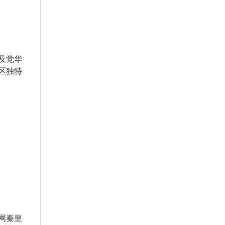
及觉华
区独特
网秦皇