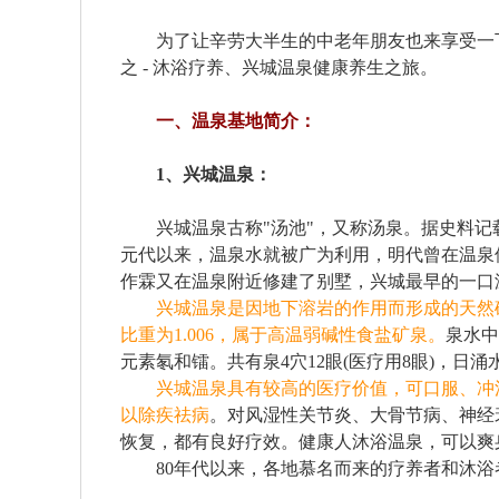
为了让辛劳大半生的中老年朋友也来享受一下
之 - 沐浴疗养、兴城温泉健康养生之旅。
一、温泉基地简介：
1、兴城温泉：
兴城温泉古称"汤池"，又称汤泉。据史料记
元代以来，温泉水就被广为利用，明代曾在温泉
作霖又在温泉附近修建了别墅，兴城最早的一
兴城温泉是因地下溶岩的作用而形成的天然矿
比重为1.006，属于高温弱碱性食盐矿泉。
泉水中
元素氡和镭。共有泉4穴12眼(医疗用8眼)，日涌水
兴城温泉具有较高的医疗价值，可口服、冲
以除疾祛病
。对风湿性关节炎、大骨节病、神经
恢复，都有良好疗效。健康人沐浴温泉，可以爽身提神
80年代以来，各地慕名而来的疗养者和沐浴