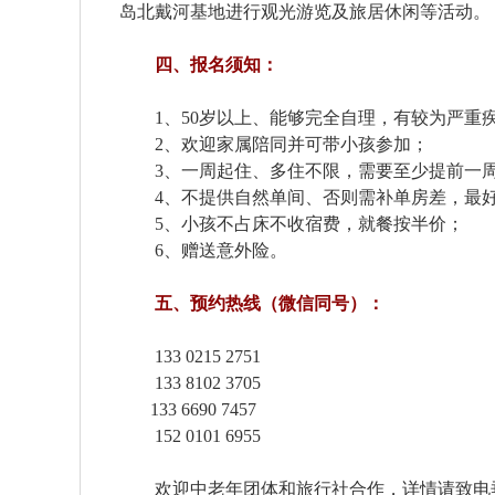
岛北戴河基地进行观光游览及旅居休闲等活动。
四、报名须知：
1、50岁以上、能够完全自理，有较为严重疾
2、欢迎家属陪同并可带小孩参加；
3、一周起住、多住不限，需要至少提前一周
4、不提供自然单间、否则需补单房差，最好
5、小孩不占床不收宿费，就餐按半价；
6、赠送意外险。
五、预约热线（微信同号）：
133 0215 2751
133 8102 3705
133 6690 7457
152 0101 6955
欢迎中老年团体和旅行社合作，详情请致电