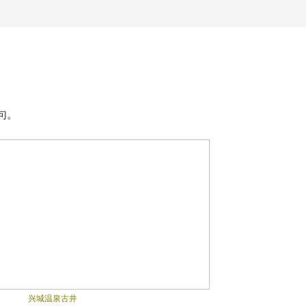
句。
兴城温泉古井