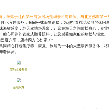
6亩，坐落于辽西第一海滨浴场觉华景区海岸旁、与北方佛教第一
人性化宜居服务；46间松林海景别墅，为您打造桃花源般的休闲
味海鲜盛宴；纯天然地热温泉，让您在海天之间放松身心；专业
；贴心周到的管家式颐养照料，让您感受如家般的放松与惬意。
己度夕阳，店待四方心如家！”
同精心打造集疗养、康复、旅居为一体的大型康养服务体，将
养老体验。
基地主楼外景
基地院落