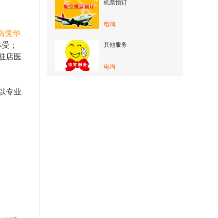
机票预订
电询
岛觉华
享受；
其他服务
驻店医
电询
以专业