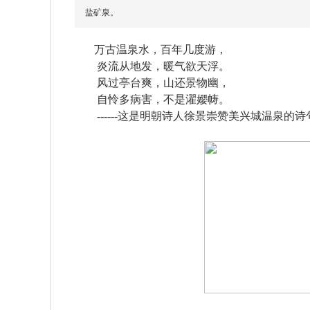
盐矿泉。
万古温泉水，百年几度游，
炎流从地发，暖气欲天浮。
风过亭台爽，山还景物幽，
自怜多病害，不是濯孆帱。
------这是明朝诗人徐景崇赞美兴城温泉的诗