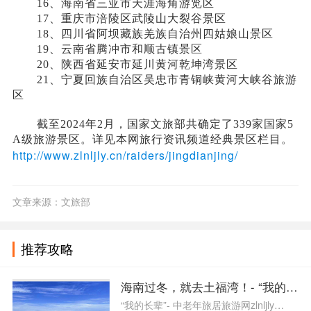
16、海南省三亚市天涯海角游览区
17、重庆市涪陵区武陵山大裂谷景区
18、四川省阿坝藏族羌族自治州四姑娘山景区
19、云南省腾冲市和顺古镇景区
20、陕西省延安市延川黄河乾坤湾景区
21、宁夏回族自治区吴忠市青铜峡黄河大峡谷旅游
区
截至2024年2月，国家文旅部共确定了339家国家5
A级旅游景区。详见本网旅行资讯频道经典景区栏目。
http://www.zlnljly.cn/raiders/jingdianjing/
文章来源：文旅部
推荐攻略
海南过冬，就去土福湾！- “我的长
“我的长辈”- 中老年旅居旅游网zlnljly…