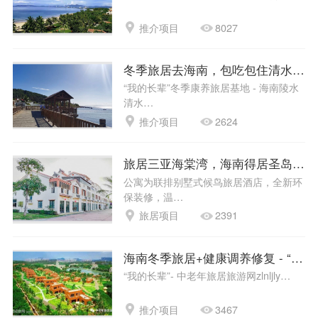
推介项目
8027
冬季旅居去海南，包吃包住清水湾！-
“我的长辈”冬季康养旅居基地 - 海南陵水
清水…
推介项目
2624
旅居三亚海棠湾，海南得居圣岛候鸟
公寓为联排别墅式候鸟旅居酒店，全新环
保装修，温…
旅居项目
2391
海南冬季旅居+健康调养修复 - “我
“我的长辈”- 中老年旅居旅游网zlnljly…
推介项目
3467