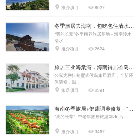
推介项目
8027
冬季旅居去海南，包吃包住清水湾！-
“我的长辈”冬季康养旅居基地 - 海南陵水
清水…
推介项目
2624
旅居三亚海棠湾，海南得居圣岛候鸟
公寓为联排别墅式候鸟旅居酒店，全新环
保装修，温…
旅居项目
2391
海南冬季旅居+健康调养修复 - “我
“我的长辈”- 中老年旅居旅游网zlnljly…
推介项目
3467