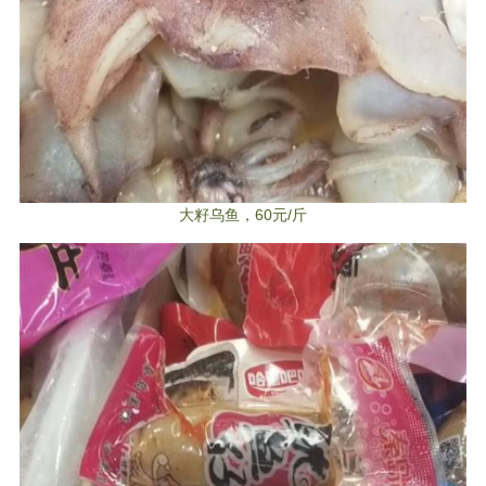
大籽乌鱼，60元/斤