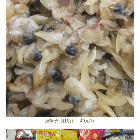
海蛎子（牡蛎），40元/斤