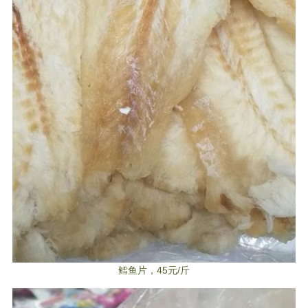
鳕鱼片，45元/斤