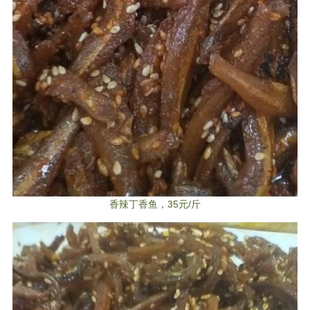
香辣丁香鱼，35元/斤