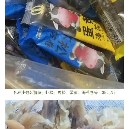
各种小包装蟹黄、虾松、肉松、蛋黄、海苔卷等，35元/斤