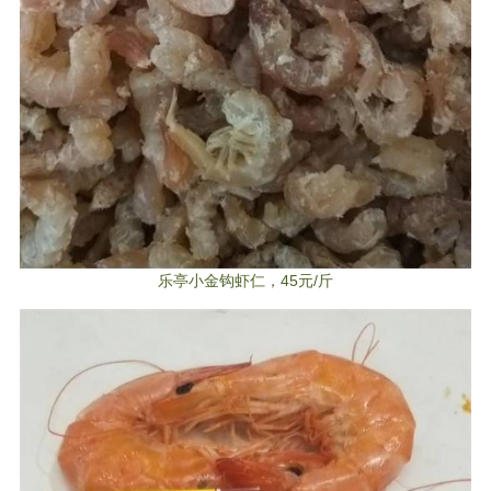
乐亭小金钩虾仁，45元/斤