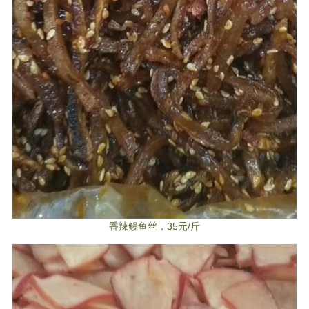
香辣鳗鱼丝，35元/斤