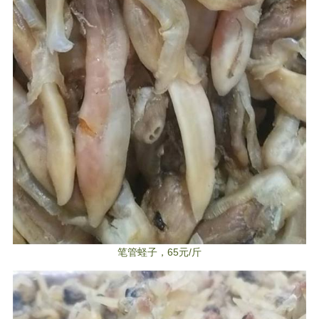
笔管蛏子，65元/斤