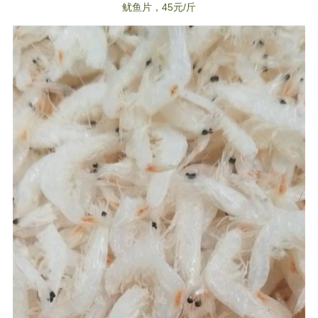
鱿鱼片，45元/斤