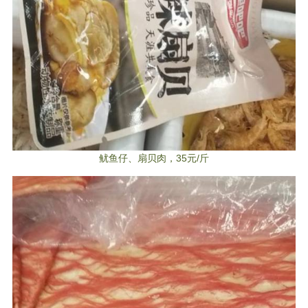
鱿鱼仔、扇贝肉，35元/斤