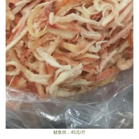
鱿鱼丝，45元/斤