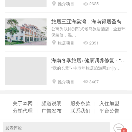
推介项目
2625
旅居三亚海棠湾，海南得居圣岛候鸟
公寓为联排别墅式候鸟旅居酒店，全新环
保装修，温…
旅居项目
2391
海南冬季旅居+健康调养修复 - “我
“我的长辈”- 中老年旅居旅游网zlnljly…
推介项目
3467
关于本网
频道说明
服务条款
入住加盟
|
|
|
分销代理
广告发布
联系我们
平台公告
|
|
|
0