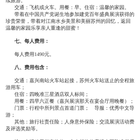
续旅游。
交通：飞机或火车。用餐：早。住宿：温馨的家园。
带着在中国共产党诞生地参加建党百年盛典展演获得的
珍贵荣誉，带着对江南水乡美景和美丽苏州的回忆，返回
温馨的家园乐享亲人重逢的甜蜜！
七、每人费用：
每人费用1490元。
八、费用包含：
交通：嘉兴南站火车站起接，苏州火车站送止的全程旅
游用车；
住宿：四晚准三星酒店双人标间；
用餐：四早六正餐（嘉兴展演那天在宴会厅用晚餐）；
门票：行程中所列景点首道门票； 导服：优秀中文导
游；
其他：旅行社责任险；人身意外保险；交流展演活动费
及评选奖励等。