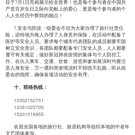
目于7月1日亮相展示给全世界！也是每个参与者在中国共
产党百岁生日之际向党献上的爱心，更是每个参与者的个
人人生经历中辉煌的靓点！
7.安全与防疫：组委会不但为大家办理了旅行社责任
险，还特地为每人办理了人身意外保险，在活动中配备了
医护等安全人员。要求每个城市代表团队的成员都要牢固
树立安全意识，各团队都要配备专门安全人员，人人都要
遵守有关规定，做好新冠肺炎疫情的集体与个人防控工
作。在出入乘车、交通、饮食、游览和参加展演时均要注
意人身安全，万一遇到突发情况时不惊慌不乱跑，听从组
委会的指挥，确保各项活动的安全有序。
十、联络热线：
13302152751
13381023705
15201016955
欢迎全国各地的旅行社、旅居机构等组织本地的中老年
文艺团体参加。