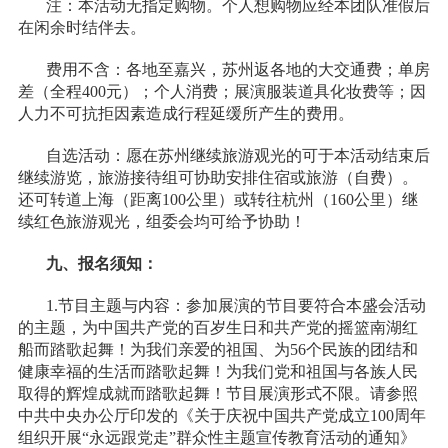
注：本活动无指定购物。个人想购物应经本团队准假后
在闲余时结伴去。
费用不含：各地至嘉兴，苏州返各地的大交通费；单房
差（全程400元）；个人消费；展演服装道具化妆费等；因
人力不可抗拒因素造成行程延缓所产生的费用。
自选活动：愿在苏州继续旅游观光的可于本活动结束后
继续游览，旅游接待组可协助安排住宿或旅游（自费）。
还可转道上海（距离100公里）或转往杭州（160公里）继
续红色旅游观光，组委会均可给予协助！
九、报名须知：
1.节目主题与内容：参加展演的节目要符合本盛会活动
的主题，为中国共产党的百岁生日和共产党的摇篮南湖红
船而踏歌起舞！为我们亲爱的祖国、为56个民族的团结和
健康幸福的生活而踏歌起舞！为我们党和祖国与各族人民
取得的辉煌成就而踏歌起舞！节目展演形式不限。请参照
中共中央办公厅印发的《关于庆祝中国共产党成立100周年
组织开展“永远跟党走”群众性主题宣传教育活动的通知》