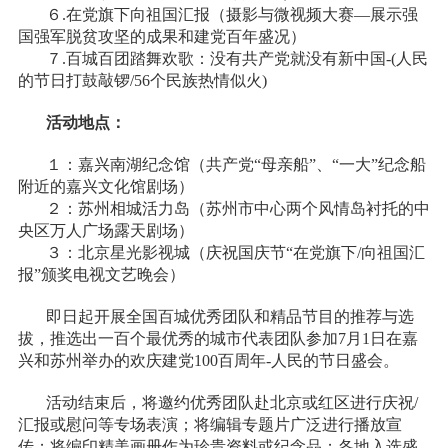
６.在党旗下向祖国汇报（摄影与微视频大赛—展示强
国强军脱贫攻坚的成果和建党百年盛况）
７.百城百团踏舞欢歌：没有共产党就没有新中国-(人民
的节日打鼓敲锣/56个民族热情似火)
活动地点：
１：嘉兴南湖纪念馆（共产党“母亲船”、“一大”纪念船
附近的嘉兴文化馆剧场）
２：苏州相城活力岛（苏州市中心两个风情岛衬托的中
央区万人广场露天剧场）
３：北京星光影视城（庆祝国庆节“在党旗下/向祖国汇
报”颁奖电视文艺晚会）
即日起开展全国百城优秀团队和精品节目的推荐与选
拔，推选出一百个最优秀的城市代表团队参加7月1日在嘉
兴和苏州举办的欢庆建党100百周年-人民的节日盛会。
活动结束后，将邀约优秀团队赴北京或红区进行庆祝/
汇报或慰问等专场表演；将编辑专题片广泛进行播放宣
传；将编印精美画册作为珍贵资料或纪念品；各地入选盛