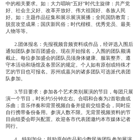
中的相关要求。如：大力唱响“五好”时代主旋律：共产党
好、社会主义好、改革开放好、伟大祖国好、各族人民
好。如：主题作品征集和展示展演展播；全民国防教育；
脱贫攻坚成果；国庆新民俗；时代楷模、优秀党员、最美
人物等等。
2.团体报名：先报视频音频资料或作品，经评选入围后
通知团队参加百团盛会。现在开始报名，入围的团队额满
截止。每位参加盛会的团队员须身体健康、服装整齐、遵
守本活动和场馆及各景区的规定。个人如有原创或特殊才
艺的节目也可报名。苏州或嘉兴的诸多团队可选派代表团
队参加。
3.节目要求：参加各个艺术类别展演的节目，每团只展
演一个节目，时长约5分钟左右。合唱和合奏为2首歌曲或
乐曲；音乐伴奏和背景视频自备并提前交组委会，同时应
自行携带备份备用。参演人数不限。无背景视频资料的节
目由组委会即兴配置。欢迎各市代表团邀约本市媒体记者
同行。
4、特别加分：鼓励原创作品和少数民族团队参加展演