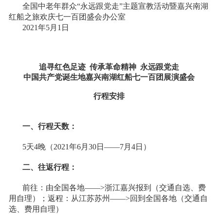
全国中老年群众“永远跟党走”主题宣教活动
暨嘉兴南湖
红船之旅欢庆七一百团盛会办公室
2021年5月1日
追寻红色足迹 传承革命精神 永远跟党走
中国共产党诞生地嘉兴南湖红船七一百团展演盛会
行程安排
一、行程天数：
5天4晚（2021年6月30日——7月4日）
二、往返行程：
前往：由全国各地——>浙江嘉兴报到（交通自选、费
用自理）；返程：从江苏苏州——>回到全国各地（交通自
选、费用自理）