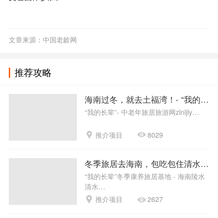
文章来源：中国老龄网
推荐攻略
海南过冬，就去土福湾！- “我的长
“我的长辈”- 中老年旅居旅游网zlnljly…
推介项目
8029
冬季旅居去海南，包吃包住清水湾！-
“我的长辈”冬季康养旅居基地 - 海南陵水
清水…
推介项目
2627