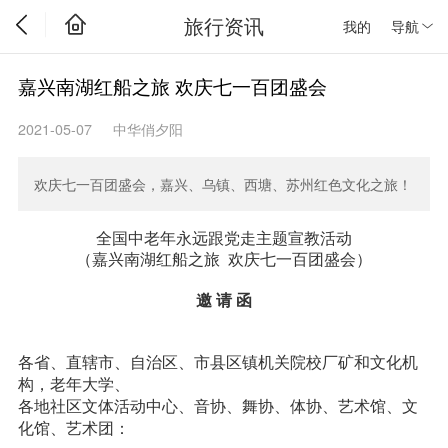
旅行资讯
我的
导航
嘉兴南湖红船之旅 欢庆七一百团盛会
2021-05-07
中华俏夕阳
欢庆七一百团盛会，嘉兴、乌镇、西塘、苏州红色文化之旅！
全国中老年永远跟党走主题宣教活动
（嘉兴南湖红船之旅 欢庆七一百团盛会）
邀 请 函
各省、直辖市、自治区、市县区镇机关院校厂矿和文化机
构，老年大学、
各地社区文体活动中心、音协、舞协、体协、艺术馆、文
化馆、艺术团：