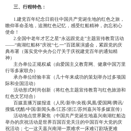
三、行程特色：
1.建党百年纪念日前往中国共产党诞生地的红色之旅，
瞻仰革命圣地，追溯红色记忆，感受红船精神，勿忘初心
使命！
2.全国中老年才艺之星“永远跟党走”主题宣传教育活动
——“南湖红船杯”庆祝“七.一”百团展演盛会，紧跟党的庆
典布署（落实党中央办公厅关于庆祝建党百年的通知精
神）
主办单位正规权威（由爱国主义教育网、健康中国万里
行等多家联办）
承办单位经验丰富（几十年来成功的策划举办过多项国
际和全国活动）
活动形式时尚创新（将红色主题宣传教育与红色旅游和
红色文艺结合）
百媒直播万媒报道（人民/新华/央视/凤凰/爱国网/腾讯/
搜狐/优酷/中国/新闻头条/江苏/浙江/苏州嘉兴等多媒宣传）
活动地点世界聚焦（中国共产党诞生地嘉兴南湖红船边
举办的庆祝活动是世界百国百党关注的中国百年大党的庆
祝活动；七一这天嘉兴南湖一票难求一床难订剧场更难